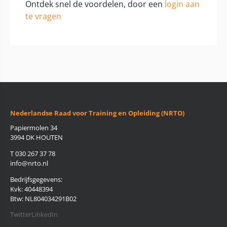
Ontdek snel de voordelen, door een
login aan
te vragen
Nederlandse Raad voor Training en Opleiding (NRTO)
Papiermolen 34
3994 DK HOUTEN
T 030 267 37 78
info@nrto.nl
Bedrijfsgegevens:
Kvk: 40448394
Btw: NL804034291B02
Twitter
LinkedIn