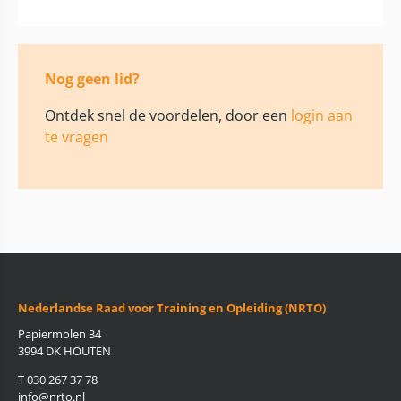
Nog geen lid?
Ontdek snel de voordelen, door een
login aan
te vragen
Nederlandse Raad voor Training en Opleiding (NRTO)
Papiermolen 34
3994 DK HOUTEN
T 030 267 37 78
info@nrto.nl