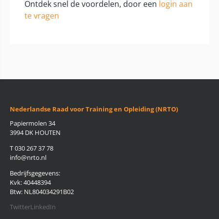
Ontdek snel de voordelen, door een
login aan
te vragen
Nederlandse Raad voor Training en Opleiding (NRTO)
Papiermolen 34
3994 DK HOUTEN
T 030 267 37 78
info@nrto.nl
Bedrijfsgegevens:
Kvk: 40448394
Btw: NL804034291B02
Twitter
LinkedIn